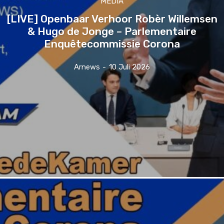
MEDIA
[LIVE] Openbaar Verhoor Robèr Willemsen
& Hugo de Jonge – Parlementaire
Enquêtecommissie Corona
Arnews
-
10 Juli 2026