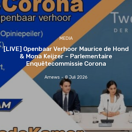
MEDIA
[LIVE] Openbaar Verhoor Maurice de Hond
& Mona Keijzer – Parlementaire
Enquêtecommissie Corona
Arnews
-
8 Juli 2026