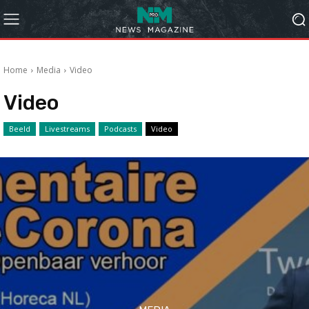
Home
Media
Video
Video
Beeld
Livestreams
Podcasts
Video