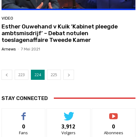
VIDEO
Esther Ouwehand v Kuik ‘Kabinet pleegde
ambtsmisdrijf’ – Debat notulen
toeslagenaffaire Tweede Kamer
Arnews
-
7 Mei 2021
223
224
225
STAY CONNECTED
0
3,912
0
Fans
Volgers
Abonnees