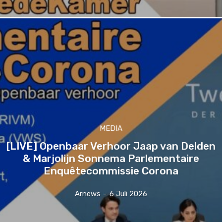
MEDIA
[LIVE] Openbaar Verhoor Jaap van Delden
& Marjolijn Sonnema Parlementaire
Enquêtecommissie Corona
Arnews
-
6 Juli 2026