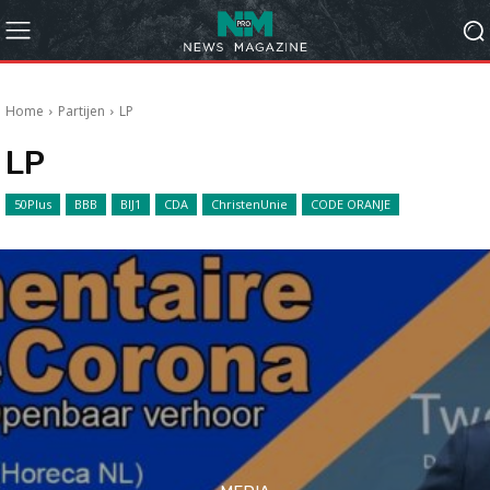
Home
Partijen
LP
LP
50Plus
BBB
BIJ1
CDA
ChristenUnie
CODE ORANJE