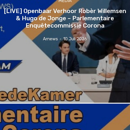
MEDIA
[LIVE] Openbaar Verhoor Robèr Willemsen
& Hugo de Jonge – Parlementaire
Enquêtecommissie Corona
Arnews
-
10 Juli 2026