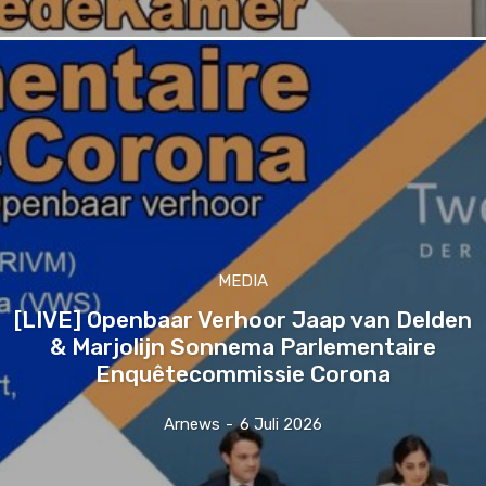
MEDIA
[LIVE] Openbaar Verhoor Jaap van Delden
& Marjolijn Sonnema Parlementaire
Enquêtecommissie Corona
Arnews
-
6 Juli 2026