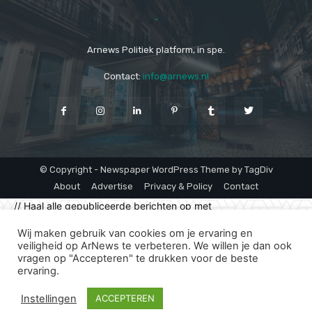
-
Arnews Politiek platform, in spe.
Contact:
info@arnews.nl
© Copyright - Newspaper WordPress Theme by TagDiv
About
Advertise
Privacy & Policy
Contact
// Haal alle gepubliceerde berichten op met
"klimaatpersconferentie" in de titel $args = array( 'post_type'
Wij maken gebruik van cookies om je ervaring en
=> 'post', 'post_status' => 'publish', 's' =>
veiligheid op ArNews te verbeteren. We willen je dan ook
'klimaatpersconferentie', 'posts_per_page' => -1, ); $query =
vragen op "Accepteren" te drukken voor de beste
new WP_Query($args); if ($query->have_posts()) { while
ervaring.
($query->have_posts()) { $query->the_post(); // Voeg de term
"Persconferentie" toe aan de taxonomie "category"
Instellingen
ACCEPTEREN
wp_set_object_terms(get_the_ID(), 'Persconferenties',