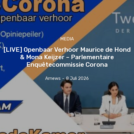
MEDIA
[LIVE] Openbaar Verhoor Maurice de Hond
& Mona Keijzer – Parlementaire
Enquêtecommissie Corona
Arnews
-
8 Juli 2026