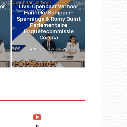
or
Live: Openbaar Verhoor
Hanneke Schipper-
Spanninga & Romy Quint
Parlementaire
Enquêtecommissie
Corona
Arnews
-
3 Juli 2026
0