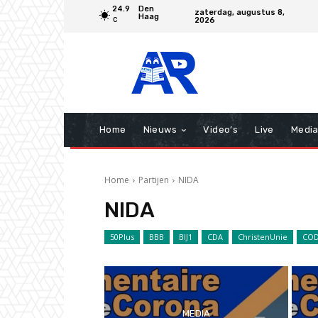
24.9
Den
zaterdag, augustus 8,
Haag
2026
C
Home
Nieuws
Video’s
Live
Medi
Home
Partijen
NIDA
NIDA
50Plus
BBB
BIJ1
CDA
ChristenUnie
COD
MEDIA