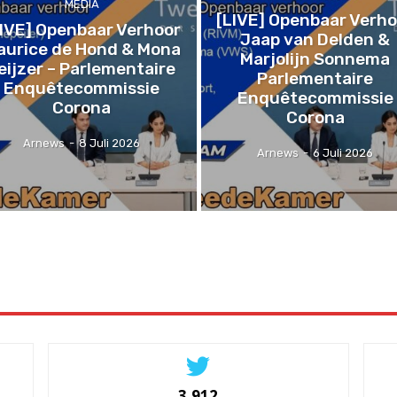
MEDIA
[LIVE] Openbaar Verho
LIVE] Openbaar Verhoor
Jaap van Delden &
aurice de Hond & Mona
Marjolijn Sonnema
eijzer – Parlementaire
Parlementaire
Enquêtecommissie
Enquêtecommissie
Corona
Corona
Arnews
-
8 Juli 2026
Arnews
-
6 Juli 2026
3,912