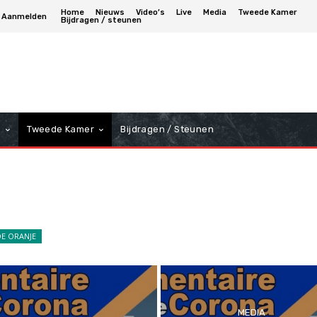
Home
Nieuws
Video’s
Live
Media
Tweede Kamer
Aanmelden
Bijdragen / steunen
a
Tweede Kamer
Bijdragen / Steunen
E ORANJE
MEDIA