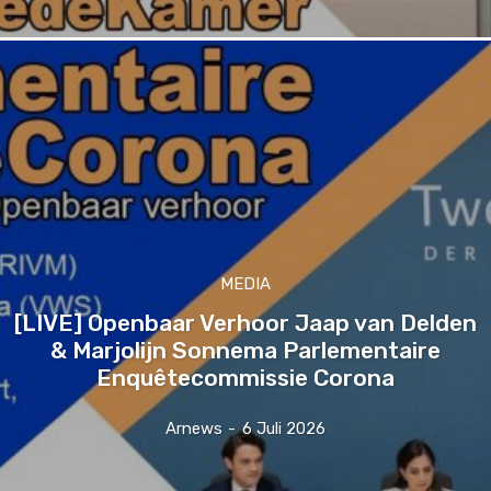
MEDIA
[LIVE] Openbaar Verhoor Jaap van Delden
& Marjolijn Sonnema Parlementaire
Enquêtecommissie Corona
Arnews
-
6 Juli 2026