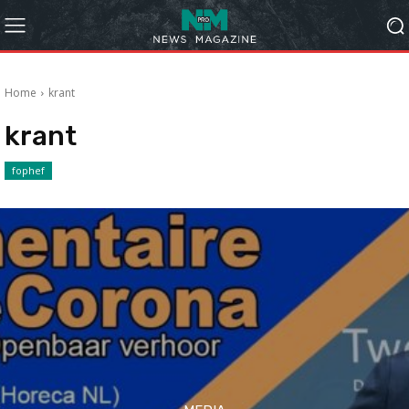
Home
krant
krant
fophef