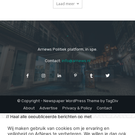
Laad meer
-
Arnews Politiek platform, in spe.
Contact:
info@arnews.nl
© Copyright - Newspaper WordPress Theme by TagDiv
About
Advertise
Privacy & Policy
Contact
// Haal alle gepubliceerde berichten op met
"klimaatpersconferentie" in de titel $args = array( 'post_type'
Wij maken gebruik van cookies om je ervaring en
=> 'post', 'post_status' => 'publish', 's' =>
veiligheid op ArNews te verbeteren. We willen je dan ook