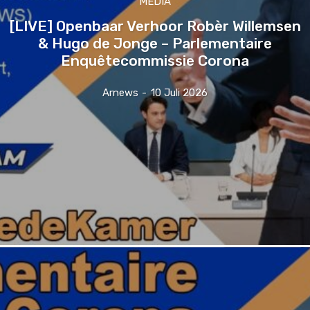
MEDIA
[LIVE] Openbaar Verhoor Robèr Willemsen
& Hugo de Jonge – Parlementaire
Enquêtecommissie Corona
Arnews
-
10 Juli 2026