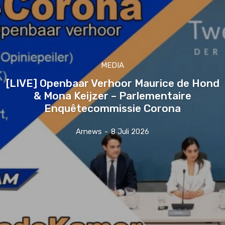
MEDIA
[LIVE] Openbaar Verhoor Maurice de Hond
& Mona Keijzer – Parlementaire
Enquêtecommissie Corona
Arnews
-
8 Juli 2026