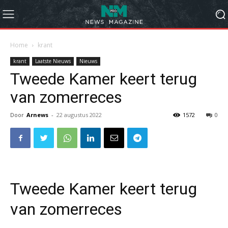
Home
krant
krant
Laatste Nieuws
Nieuws
Tweede Kamer keert terug
van zomerreces
Door
Arnews
-
22 augustus 2022
1572
0
Tweede Kamer keert terug
van zomerreces