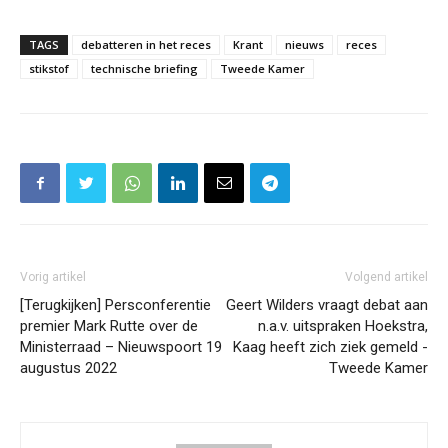
TAGS
debatteren in het reces
Krant
nieuws
reces
stikstof
technische briefing
Tweede Kamer
Vorig artikel
Volgend artikel
[Terugkijken] Persconferentie
Geert Wilders vraagt debat aan
premier Mark Rutte over de
n.a.v. uitspraken Hoekstra,
Ministerraad – Nieuwspoort 19
Kaag heeft zich ziek gemeld -
augustus 2022
Tweede Kamer