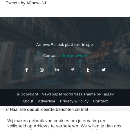
Tweets by ARnewsNL
-
Arnews Politiek platform, in spe.
Contact:
info@arnews.nl
© Copyright - Newspaper WordPress Theme by TagDiv
About
Advertise
Privacy & Policy
Contact
// Haal alle gepubliceerde berichten op met
"klimaatpersconferentie" in de titel $args = array( 'post_type'
Wij maken gebruik van cookies om je ervaring en
=> 'post', 'post_status' => 'publish', 's' =>
veiligheid op ArNews te verbeteren. We willen je dan ook
'klimaatpersconferentie', 'posts_per_page' => -1, ); $query =