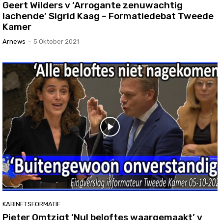
Geert Wilders v ‘Arrogante zenuwachtig
lachende’ Sigrid Kaag – Formatiedebat Tweede
Kamer
Arnews
-
5 Oktober 2021
KABINETSFORMATIE
Pieter Omtzigt ‘Nul beloftes waargemaakt’ v