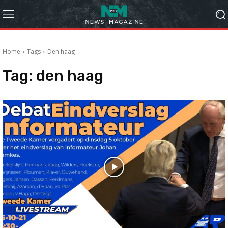
Home
Tags
Den haag
Tag:
den haag