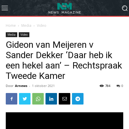
Home
Media
Video
Media
Video
Gideon van Meijeren v
Sander Dekker ‘Daar heb ik
een hekel aan’ – Rechtspraak
Tweede Kamer
Door
Arnews
-
1 oktober 2021
784
0