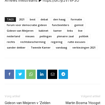
Arnews livestreams ▶ https://bit.ly/2V7xP3O
TAGS
2021
best
debat
den haag
formatie
forum voor democratie gideon
functieelders
gemist
Gideon van Meijeren
kabinet
kamer
links
live
nederland
nieuws
peilingen
plenaire zaal
politiek
rechts
rechtsbescherming
regering
rutte excuses
sander dekker
Tweede Kamer
vandaag
verkiezingen 2021
Vorig artikel
Volgend artikel
Gideon van Meijeren v ‘Zelden
Martin Bosma ‘Hoogst