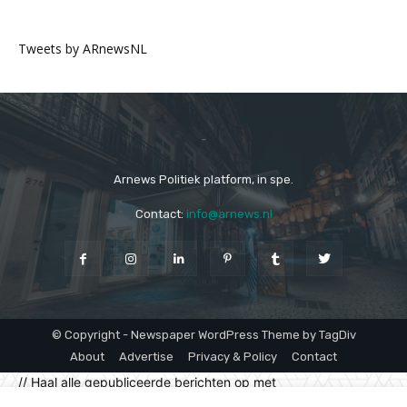
Tweets by ARnewsNL
-
Arnews Politiek platform, in spe.
Contact:
info@arnews.nl
© Copyright - Newspaper WordPress Theme by TagDiv
About
Advertise
Privacy & Policy
Contact
// Haal alle gepubliceerde berichten op met
"klimaatpersconferentie" in de titel $args = array( 'post_type'