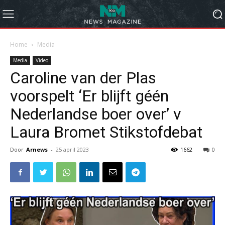
Home
Media
Media
Video
Caroline van der Plas
voorspelt ‘Er blijft géén
Nederlandse boer over’ v
Laura Bromet Stikstofdebat
Door
Arnews
-
25 april 2023
1662
0