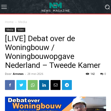
Home
Media
Media
Video
[LIVE] Debat over de
Woningbouw /
Woningbouwopgave
Nederland – Tweede Kamer
Door
Arnews
-
28 mei 2026
142
0