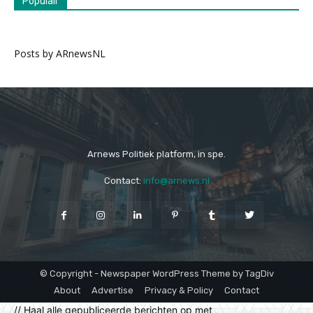
Populair
Posts by ARnewsNL
-
Arnews Politiek platform, in spe.
Contact:
info@arnews.nl
© Copyright - Newspaper WordPress Theme by TagDiv
About
Advertise
Privacy & Policy
Contact
// Haal alle gepubliceerde berichten op met