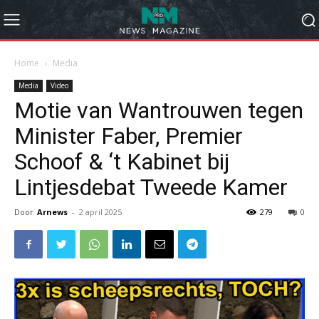
Home
Media
Media
Video
Motie van Wantrouwen tegen
Minister Faber, Premier
Schoof & ‘t Kabinet bij
Lintjesdebat Tweede Kamer
Door
Arnews
-
2 april 2025
279
0