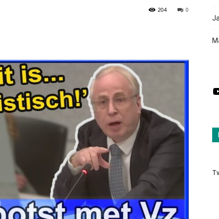
204
0
Ja
Ma
Y
T