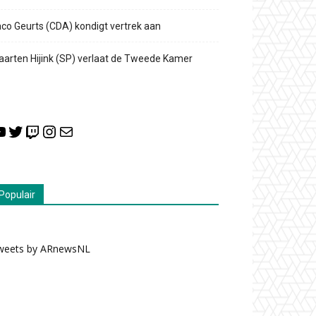
co Geurts (CDA) kondigt vertrek aan
arten Hijink (SP) verlaat de Tweede Kamer
ouTube
Twitter
Twitch
Instagram
E-mail
Populair
weets by ARnewsNL