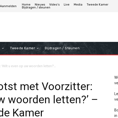
Home
Nieuws
Video’s
Live
Media
Tweede Kamer
Aanmelden
Bijdragen / steunen
a
Tweede Kamer
Bijdragen / Steunen
 ‘Wilt u even op uw woorden letten?’...
We
otst met Voorzitter:
ve
Le
uw woorden letten?’ –
ve
ede Kamer
Bo
in