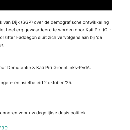
k van Dijk (SGP) over de demografische ontwikkeling
iet heel
erg gewaardeerd te worden door Kati Piri (GL-
zitter Faddegon sluit zich vervolgens aan bij ‘de
er.
voor Democratie & Kati Piri GroenLinks-PvdA.
gen- en asielbeleid 2 oktober ’25.
bonneren voor uw dagelijkse dosis politiek.
xP3O