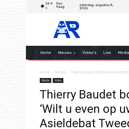
24.9
Den
zaterdag, augustus 8,
Haag
2026
C
Home
Nieuws
Video’s
Live
Medi
Home
Media
Thierry Baudet botst met Voorzitter:
Media
Video
Thierry Baudet b
‘Wilt u even op 
Asieldebat Twe