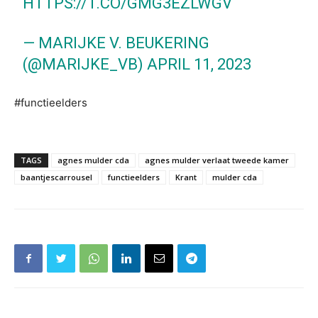
HTTPS://T.CO/GMG3EZLWGV
— MARIJKE V. BEUKERING
(@MARIJKE_VB)
APRIL 11, 2023
#functieelders
TAGS
agnes mulder cda
agnes mulder verlaat tweede kamer
baantjescarrousel
functieelders
Krant
mulder cda