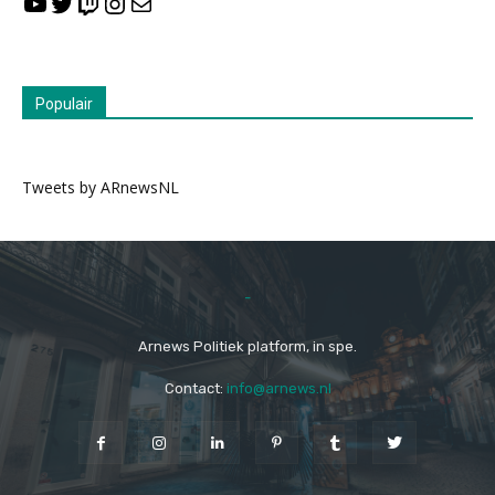
YouTube
Twitter
Twitch
Instagram
E-mail
Populair
Tweets by ARnewsNL
-
Arnews Politiek platform, in spe.
Contact:
info@arnews.nl