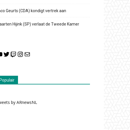
co Geurts (CDA) kondigt vertrek aan
arten Hijink (SP) verlaat de Tweede Kamer
ouTube
Twitter
Twitch
Instagram
E-mail
Populair
weets by ARnewsNL