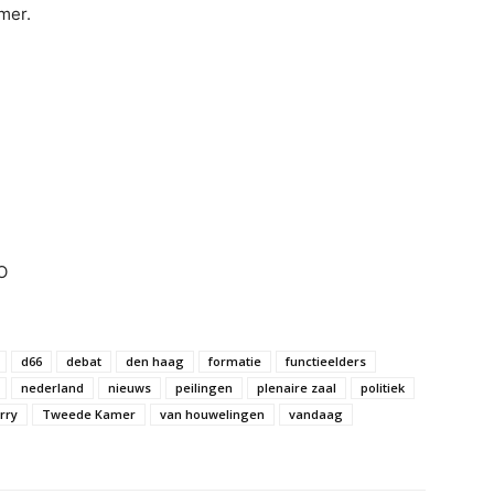
mer.
O
d66
debat
den haag
formatie
functieelders
nederland
nieuws
peilingen
plenaire zaal
politiek
erry
Tweede Kamer
van houwelingen
vandaag