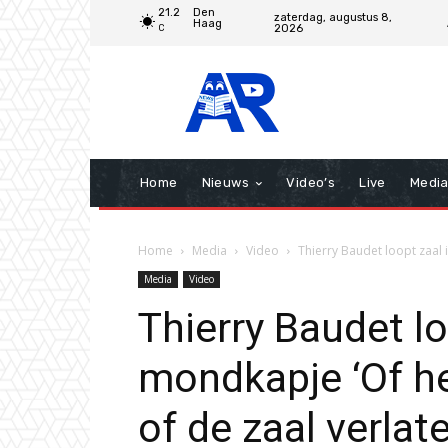
21.2
Den
zaterdag, augustus 8,
Haag
2026
C
Home
Nieuws
Video’s
Live
Medi
Home
Media
Video
Thierry Baudet loopt zaal
Media
Video
Thierry Baudet lo
mondkapje ‘Of h
of de zaal verlat