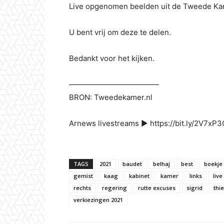
Live opgenomen beelden uit de Tweede Ka
U bent vrij om deze te delen.
Bedankt voor het kijken.
————————————
BRON: Tweedekamer.nl
Arnews livestreams ▶ https://bit.ly/2V7xP3
TAGS
2021
baudet
belhaj
best
boekje
gemist
kaag
kabinet
kamer
links
live
rechts
regering
rutte excuses
sigrid
thi
verkiezingen 2021