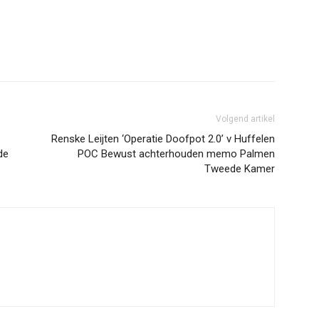
Volgend artikel
Renske Leijten ‘Operatie Doofpot 2.0’ v Huffelen
de
POC Bewust achterhouden memo Palmen
Tweede Kamer