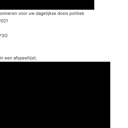
bonneren voor uw dagelijkse dosis politiek
2021
xP3O
n een afspeellijst;