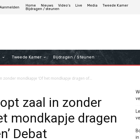
Home
Nieuws
Video’s
Live
Media
Tweede Kamer
Aanmelden
Bijdragen / steunen
a
Tweede Kamer
Bijdragen / Steunen
 in zonder mondkapje ‘Of het mondkapje dragen of...
We
opt zaal in zonder
ve
Le
et mondkapje dragen
ve
en’ Debat
Bo
in